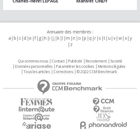
Charles-Henri LEPAGE
Manivet CINDY
Annuaire des membres :
a
b
c
d
e
f
g
h
i
j
k
l
m
n
o
p
q
r
s
t
u
v
w
x
y
z
Qui sommes nous
Contact
Publicité
Recrutement
Societé
Données personnelles
Paramétrer les cookies
Mentions légales
Tous les articles
Corrections
© 2022 CCM Benchmark