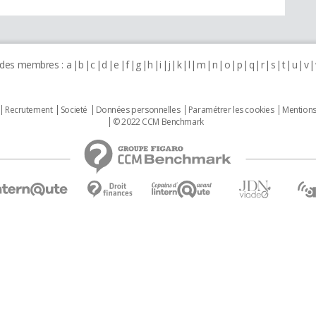
 des membres :
a
b
c
d
e
f
g
h
i
j
k
l
m
n
o
p
q
r
s
t
u
v
Recrutement
Societé
Données personnelles
Paramétrer les cookies
Mentions
© 2022 CCM Benchmark