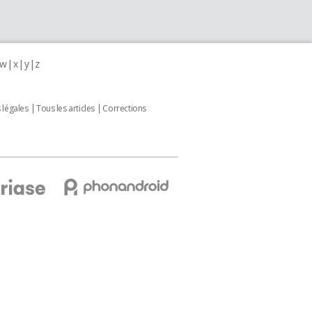
w
x
y
z
 légales
Tous les articles
Corrections