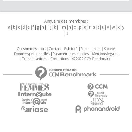
Annuaire des membres :
a
b
c
d
e
f
g
h
i
j
k
l
m
n
o
p
q
r
s
t
u
v
w
x
y
z
Qui sommes nous
Contact
Publicité
Recrutement
Societé
Données personnelles
Paramétrer les cookies
Mentions légales
Tous les articles
Corrections
© 2022 CCM Benchmark