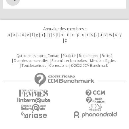
Annuaire des membres :
a
b
c
d
e
f
g
h
i
j
k
l
m
n
o
p
q
r
s
t
u
v
w
x
y
z
Qui sommes nous
Contact
Publicité
Recrutement
Societé
Données personnelles
Paramétrer les cookies
Mentions légales
Tous les articles
Corrections
© 2022 CCM Benchmark