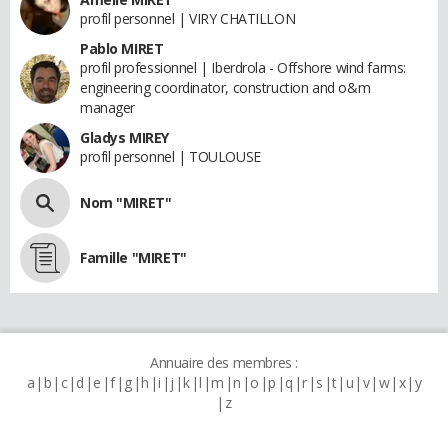
profil personnel | VIRY CHATILLON
Pablo MIRET
profil professionnel | Iberdrola - Offshore wind farms:
engineering coordinator, construction and o&m
manager
Gladys MIREY
profil personnel | TOULOUSE
Nom "MIRET"
Famille "MIRET"
Annuaire des membres :
a
b
c
d
e
f
g
h
i
j
k
l
m
n
o
p
q
r
s
t
u
v
w
x
y
z