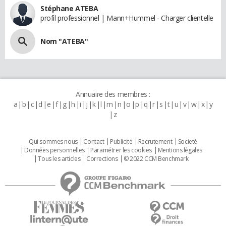
Stéphane ATEBA
profil professionnel | Mann+Hummel - Charger clientelle
Nom "ATEBA"
Annuaire des membres :
a
b
c
d
e
f
g
h
i
j
k
l
m
n
o
p
q
r
s
t
u
v
w
x
y
z
Qui sommes nous
Contact
Publicité
Recrutement
Societé
Données personnelles
Paramétrer les cookies
Mentions légales
Tous les articles
Corrections
© 2022 CCM Benchmark