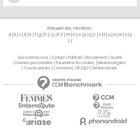
Annuaire des membres :
a
b
c
d
e
f
g
h
i
j
k
l
m
n
o
p
q
r
s
t
u
v
w
x
y
z
Qui sommes nous
Contact
Publicité
Recrutement
Societé
Données personnelles
Paramétrer les cookies
Mentions légales
Tous les articles
Corrections
© 2022 CCM Benchmark