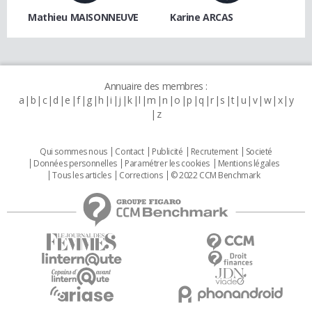
Mathieu MAISONNEUVE
Karine ARCAS
Annuaire des membres :
a
b
c
d
e
f
g
h
i
j
k
l
m
n
o
p
q
r
s
t
u
v
w
x
y
z
Qui sommes nous
Contact
Publicité
Recrutement
Societé
Données personnelles
Paramétrer les cookies
Mentions légales
Tous les articles
Corrections
© 2022 CCM Benchmark