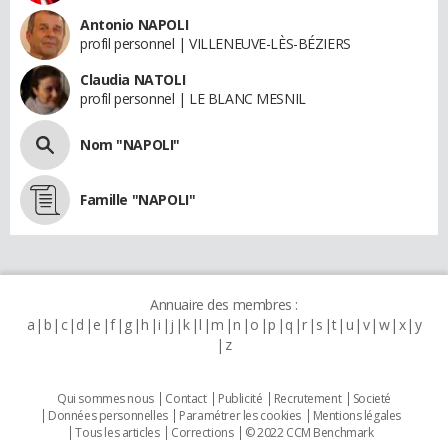
Antonio NAPOLI
profil personnel | VILLENEUVE-LÈS-BÉZIERS
Claudia NATOLI
profil personnel | LE BLANC MESNIL
Nom "NAPOLI"
Famille "NAPOLI"
Annuaire des membres :
a
b
c
d
e
f
g
h
i
j
k
l
m
n
o
p
q
r
s
t
u
v
w
x
y
z
Qui sommes nous
Contact
Publicité
Recrutement
Societé
Données personnelles
Paramétrer les cookies
Mentions légales
Tous les articles
Corrections
© 2022 CCM Benchmark