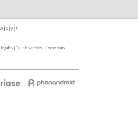
w
x
y
z
 légales
Tous les articles
Corrections