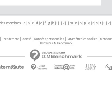
 des membres :
a
b
c
d
e
f
g
h
i
j
k
l
m
n
o
p
q
r
s
t
u
v
Recrutement
Societé
Données personnelles
Paramétrer les cookies
Mentions
© 2022 CCM Benchmark