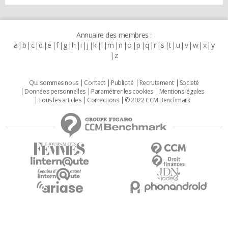
Annuaire des membres :
a
b
c
d
e
f
g
h
i
j
k
l
m
n
o
p
q
r
s
t
u
v
w
x
y
z
Qui sommes nous
Contact
Publicité
Recrutement
Societé
Données personnelles
Paramétrer les cookies
Mentions légales
Tous les articles
Corrections
© 2022 CCM Benchmark