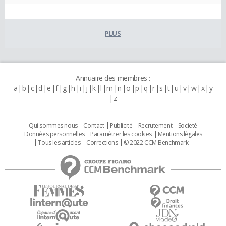
PLUS
Annuaire des membres :
a
b
c
d
e
f
g
h
i
j
k
l
m
n
o
p
q
r
s
t
u
v
w
x
y
z
Qui sommes nous
Contact
Publicité
Recrutement
Societé
Données personnelles
Paramétrer les cookies
Mentions légales
Tous les articles
Corrections
© 2022 CCM Benchmark