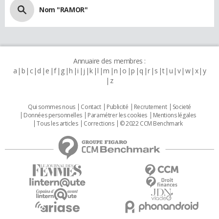
Nom "RAMOR"
Annuaire des membres :
a
b
c
d
e
f
g
h
i
j
k
l
m
n
o
p
q
r
s
t
u
v
w
x
y
z
Qui sommes nous
Contact
Publicité
Recrutement
Societé
Données personnelles
Paramétrer les cookies
Mentions légales
Tous les articles
Corrections
© 2022 CCM Benchmark