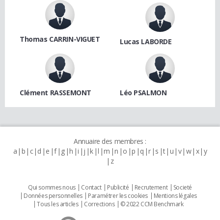
Thomas CARRIN-VIGUET
Lucas LABORDE
Clément RASSEMONT
Léo PSALMON
Annuaire des membres :
a
b
c
d
e
f
g
h
i
j
k
l
m
n
o
p
q
r
s
t
u
v
w
x
y
z
Qui sommes nous
Contact
Publicité
Recrutement
Societé
Données personnelles
Paramétrer les cookies
Mentions légales
Tous les articles
Corrections
© 2022 CCM Benchmark