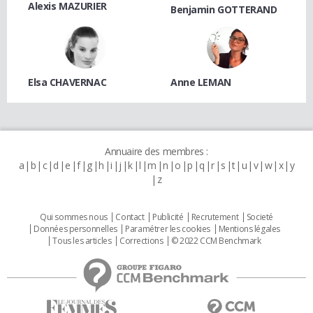
Alexis MAZURIER
Benjamin GOTTERAND
Elsa CHAVERNAC
Anne LEMAN
Annuaire des membres :
a
b
c
d
e
f
g
h
i
j
k
l
m
n
o
p
q
r
s
t
u
v
w
x
y
z
Qui sommes nous
Contact
Publicité
Recrutement
Societé
Données personnelles
Paramétrer les cookies
Mentions légales
Tous les articles
Corrections
© 2022 CCM Benchmark