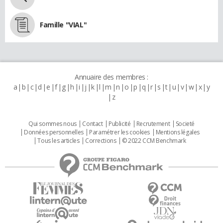
Famille "VIAL"
Annuaire des membres :
a
b
c
d
e
f
g
h
i
j
k
l
m
n
o
p
q
r
s
t
u
v
w
x
y
z
Qui sommes nous
Contact
Publicité
Recrutement
Societé
Données personnelles
Paramétrer les cookies
Mentions légales
Tous les articles
Corrections
© 2022 CCM Benchmark