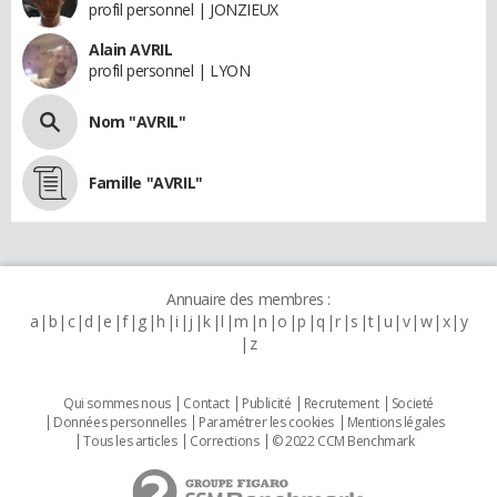
profil personnel | JONZIEUX
Alain AVRIL
profil personnel | LYON
Nom "AVRIL"
Famille "AVRIL"
Annuaire des membres :
a
b
c
d
e
f
g
h
i
j
k
l
m
n
o
p
q
r
s
t
u
v
w
x
y
z
Qui sommes nous
Contact
Publicité
Recrutement
Societé
Données personnelles
Paramétrer les cookies
Mentions légales
Tous les articles
Corrections
© 2022 CCM Benchmark