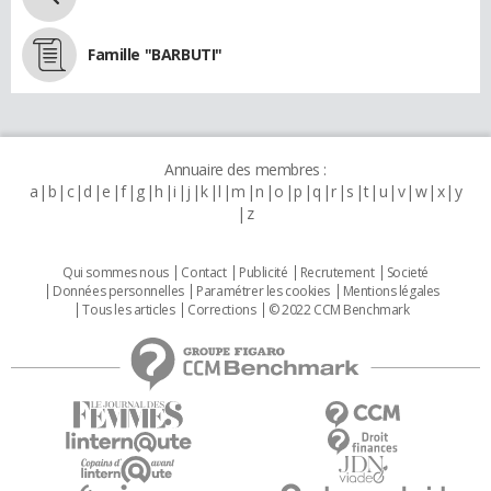
Famille "BARBUTI"
Annuaire des membres :
a
b
c
d
e
f
g
h
i
j
k
l
m
n
o
p
q
r
s
t
u
v
w
x
y
z
Qui sommes nous
Contact
Publicité
Recrutement
Societé
Données personnelles
Paramétrer les cookies
Mentions légales
Tous les articles
Corrections
© 2022 CCM Benchmark