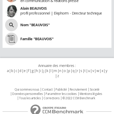
en communication & relations presse
Alain BEAUVOIS
profil professionnel | Elephorm - Directeur technique
Nom "BEAUVOIS"
Famille "BEAUVOIS"
Annuaire des membres :
a
b
c
d
e
f
g
h
i
j
k
l
m
n
o
p
q
r
s
t
u
v
w
x
y
z
Qui sommes nous
Contact
Publicité
Recrutement
Societé
Données personnelles
Paramétrer les cookies
Mentions légales
Tous les articles
Corrections
© 2022 CCM Benchmark