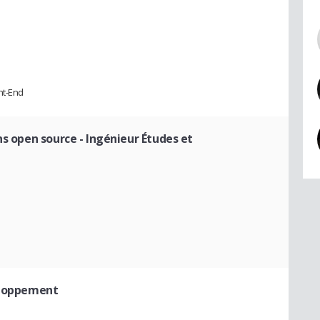
nt-End
ns open source
- Ingénieur Études et
eloppement