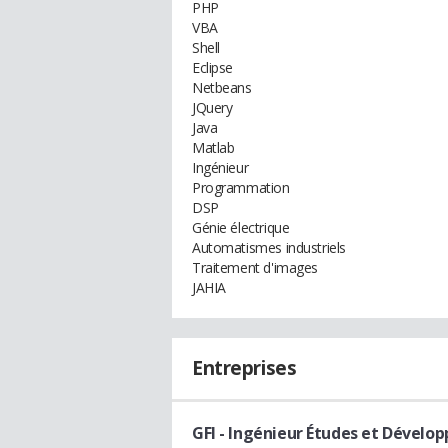
PHP
VBA
Shell
Eclipse
Netbeans
JQuery
Java
Matlab
Ingénieur
Programmation
DSP
Génie électrique
Automatismes industriels
Traitement d'images
JAHIA
Entreprises
GFI
- Ingénieur Études et Dévelo