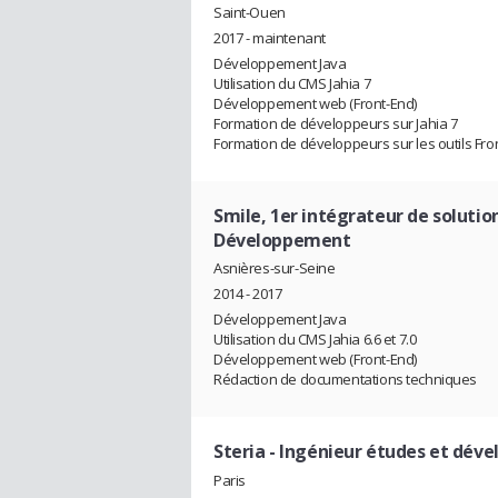
Saint-Ouen
2017 - maintenant
Développement Java
Utilisation du CMS Jahia 7
Développement web (Front-End)
Formation de développeurs sur Jahia 7
Formation de développeurs sur les outils Fro
Smile, 1er intégrateur de solutio
Développement
Asnières-sur-Seine
2014 - 2017
Développement Java
Utilisation du CMS Jahia 6.6 et 7.0
Développement web (Front-End)
Rédaction de documentations techniques
Steria
- Ingénieur études et dév
Paris