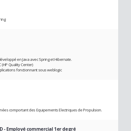
ring
 développé en Java avec Spring et Hibernate.
C (HP Quality Center)
pplications fonctionnant sous weblogic
nnées comportant des Equipements Electriques de Propulsion.
UD
- Employé commercial 1er degré