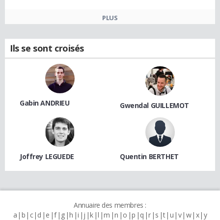
PLUS
Ils se sont croisés
Gabin ANDRIEU
Gwendal GUILLEMOT
Joffrey LEGUEDE
Quentin BERTHET
Annuaire des membres :
a
b
c
d
e
f
g
h
i
j
k
l
m
n
o
p
q
r
s
t
u
v
w
x
y