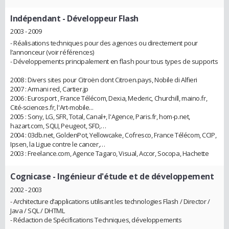
Indépendant
- Développeur Flash
2003 - 2009
- Réalisations techniques pour des agences ou directement pour
l’annonceur (voir références)
- Développements principalement en flash pour tous types de supports
2008 : Divers sites pour Citroën dont Citroen.pays, Nobile di Alfieri
2007 : Armani red, Cartier.jp
2006 : Eurosport , France Télécom, Dexia, Mederic, Churchill, maino.fr,
Cité-sciences.fr, l'Art-mobile...
2005 : Sony, LG, SFR, Total, Canal+, l'Agence, Paris.fr, hom-p.net,
hazart.com, SQLI, Peugeot, SFD,…
2004 : 03db.net, GoldenPot, Yellowcake, Cofresco, France Télécom, CCIP,
Ipsen, la Ligue contre le cancer,…
2003 : Freelance.com, Agence Tagaro, Visual, Accor, Socopa, Hachette
Cognicase
- Ingénieur d'étude et de développement
2002 - 2003
- Architecture d’applications utilisant les technologies Flash / Director /
Java / SQL / DHTML
- Rédaction de Spécifications Techniques, développements