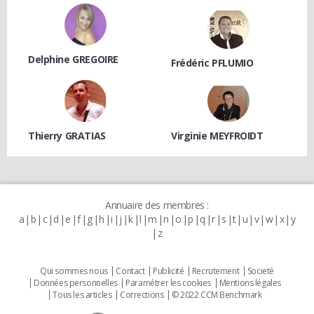
Delphine GREGOIRE
Frédéric PFLUMIO
Thierry GRATIAS
Virginie MEYFROIDT
Annuaire des membres :
a
b
c
d
e
f
g
h
i
j
k
l
m
n
o
p
q
r
s
t
u
v
w
x
y
z
Qui sommes nous
Contact
Publicité
Recrutement
Societé
Données personnelles
Paramétrer les cookies
Mentions légales
Tous les articles
Corrections
© 2022 CCM Benchmark