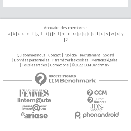
Annuaire des membres :
a
b
c
d
e
f
g
h
i
j
k
l
m
n
o
p
q
r
s
t
u
v
w
x
y
z
Qui sommes nous
Contact
Publicité
Recrutement
Societé
Données personnelles
Paramétrer les cookies
Mentions légales
Tous les articles
Corrections
© 2022 CCM Benchmark