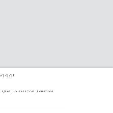
w
x
y
z
 légales
Tous les articles
Corrections