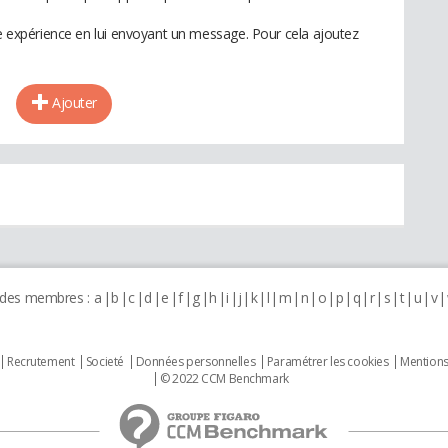
te expérience en lui envoyant un message. Pour cela ajoutez
Ajouter
 des membres :
a
b
c
d
e
f
g
h
i
j
k
l
m
n
o
p
q
r
s
t
u
v
Recrutement
Societé
Données personnelles
Paramétrer les cookies
Mentions
© 2022 CCM Benchmark