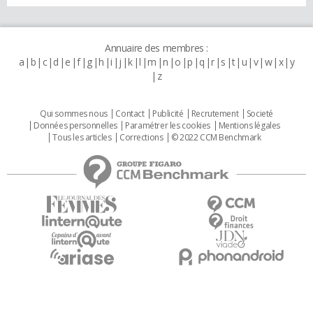
Annuaire des membres :
a
b
c
d
e
f
g
h
i
j
k
l
m
n
o
p
q
r
s
t
u
v
w
x
y
z
Qui sommes nous
Contact
Publicité
Recrutement
Societé
Données personnelles
Paramétrer les cookies
Mentions légales
Tous les articles
Corrections
© 2022 CCM Benchmark