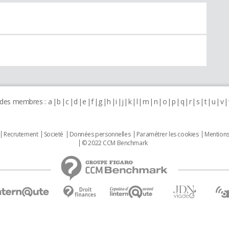
 des membres :
a
b
c
d
e
f
g
h
i
j
k
l
m
n
o
p
q
r
s
t
u
v
Recrutement
Societé
Données personnelles
Paramétrer les cookies
Mentions
© 2022 CCM Benchmark