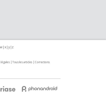
w
x
y
z
 légales
Tous les articles
Corrections