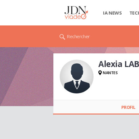
IA NEWS
TEC
Rechercher
Alexia LA
NANTES
Alexia LABEJOF
PROFIL