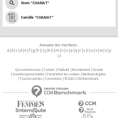
Nom "CHANAT"
Famille "CHANAT"
Annuaire des membres :
a
b
c
d
e
f
g
h
i
j
k
l
m
n
o
p
q
r
s
t
u
v
w
x
y
z
Qui sommes nous
Contact
Publicité
Recrutement
Societé
Données personnelles
Paramétrer les cookies
Mentions légales
Tous les articles
Corrections
© 2022 CCM Benchmark