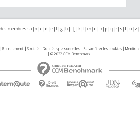
 des membres :
a
b
c
d
e
f
g
h
i
j
k
l
m
n
o
p
q
r
s
t
u
v
Recrutement
Societé
Données personnelles
Paramétrer les cookies
Mentions
© 2022 CCM Benchmark