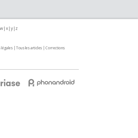
w
x
y
z
 légales
Tous les articles
Corrections