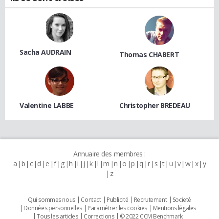
Sacha AUDRAIN
Thomas CHABERT
Valentine LABBE
Christopher BREDEAU
Annuaire des membres :
a
b
c
d
e
f
g
h
i
j
k
l
m
n
o
p
q
r
s
t
u
v
w
x
y
z
Qui sommes nous
Contact
Publicité
Recrutement
Societé
Données personnelles
Paramétrer les cookies
Mentions légales
Tous les articles
Corrections
© 2022 CCM Benchmark