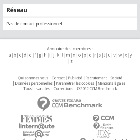
Réseau
Pas de contact professionnel
Annuaire des membres :
a
b
c
d
e
f
g
h
i
j
k
l
m
n
o
p
q
r
s
t
u
v
w
x
y
z
Qui sommes nous
Contact
Publicité
Recrutement
Societé
Données personnelles
Paramétrer les cookies
Mentions légales
Tous les articles
Corrections
© 2022 CCM Benchmark