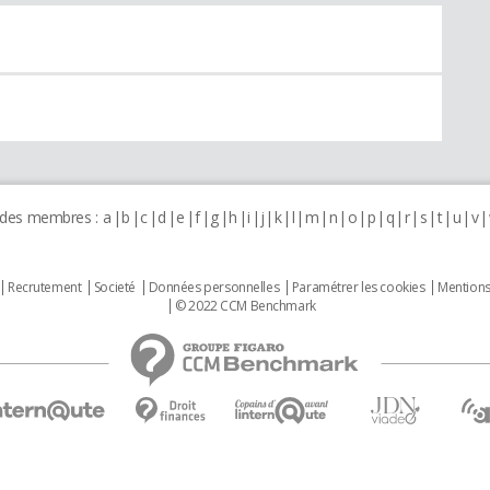
 des membres :
a
b
c
d
e
f
g
h
i
j
k
l
m
n
o
p
q
r
s
t
u
v
Recrutement
Societé
Données personnelles
Paramétrer les cookies
Mentions
© 2022 CCM Benchmark