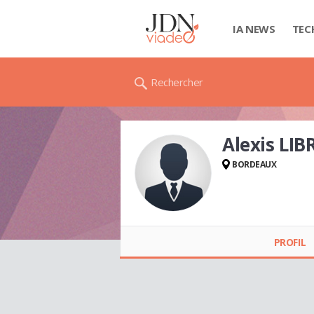
IA NEWS
TEC
Rechercher
Alexis LIB
BORDEAUX
Alexis LIBRIS
PROFIL