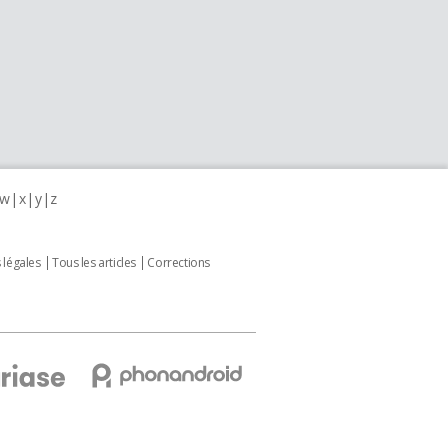
w
x
y
z
 légales
Tous les articles
Corrections