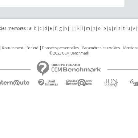
 des membres :
a
b
c
d
e
f
g
h
i
j
k
l
m
n
o
p
q
r
s
t
u
v
Recrutement
Societé
Données personnelles
Paramétrer les cookies
Mentions
© 2022 CCM Benchmark