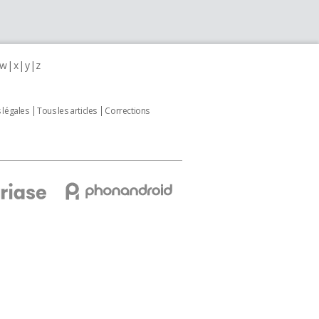
w
x
y
z
 légales
Tous les articles
Corrections