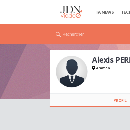
IA NEWS
TEC
Rechercher
Alexis PE
Aramon
Alexis PERDRIAU
PROFIL