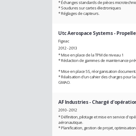
* Échanges standards de pièces microtechniqu
* Soudures sur cartes électroniques
* Réglages de capteurs.
Utc Aerospace Systems - Propelle
Figeac
2012 - 2013
* Mise en place de la TPM de niveau 1
* Rédaction de gammes de maintenance préve
* Mise en place 5S, réorganisation documen
* Réalisation d'un cahier des charges pour l
GMAO.
AF Industries
- Chargé d'opération
2010 - 2012
* Définition, pilotage et mise en service d'o
aéronautique.
* Planification, gestion de projet, optimisatio