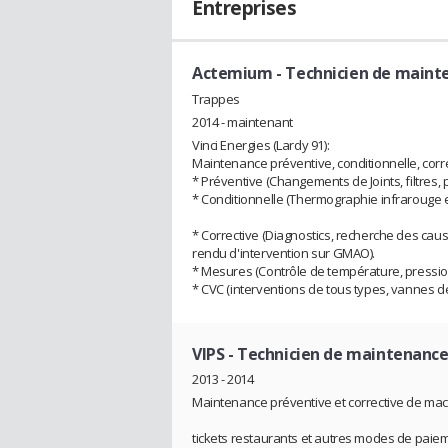
Entreprises
Actemium
- Technicien de maint
Trappes
2014 - maintenant
Vinci Energies (Lardy 91):
Maintenance préventive, conditionnelle, corr
* Préventive (Changements de Joints, filtres, 
* Conditionnelle (Thermographie infrarouge e
* Corrective (Diagnostics, recherche des ca
rendu d'intervention sur GMAO).
* Mesures (Contrôle de température, pression
* CVC (interventions de tous types, vannes de 
VIPS
- Technicien de maintenanc
2013 - 2014
Maintenance préventive et corrective de mac
tickets restaurants et autres modes de paie