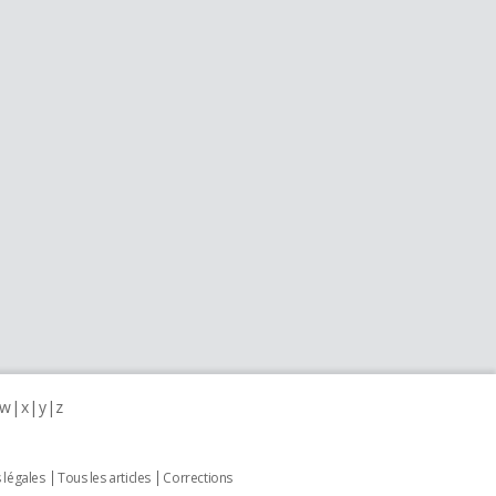
w
x
y
z
 légales
Tous les articles
Corrections