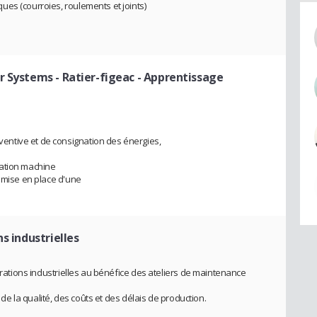
es (courroies, roulements et joints)
r Systems - Ratier-figeac
- Apprentissage
ntive et de consignation des énergies,
tation machine
a mise en place d'une
s industrielles
pérations industrielles au bénéfice des ateliers de maintenance
n de la qualité, des coûts et des délais de production.