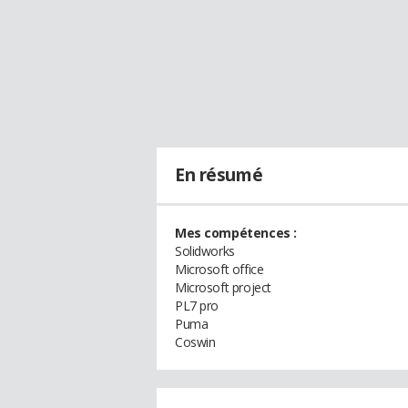
En résumé
Mes compétences :
Solidworks
Microsoft office
Microsoft project
PL7 pro
Puma
Coswin