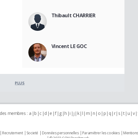
Thibault CHARRIER
Vincent LE GOC
PLUS
 des membres :
a
b
c
d
e
f
g
h
i
j
k
l
m
n
o
p
q
r
s
t
u
v
Recrutement
Societé
Données personnelles
Paramétrer les cookies
Mentions