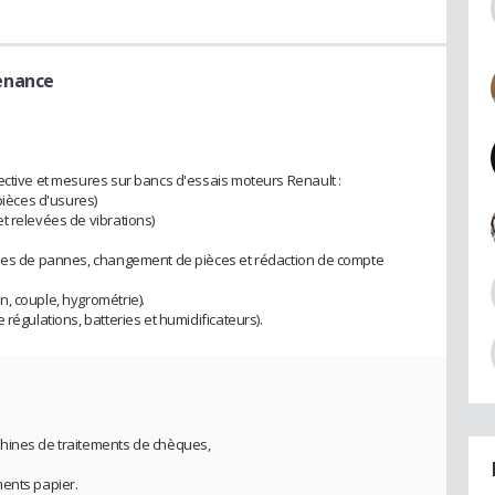
enance
ective et mesures sur bancs d'essais moteurs Renault :
pièces d'usures)
t relevées de vibrations)
uses de pannes, changement de pièces et rédaction de compte
, couple, hygrométrie).
régulations, batteries et humidificateurs).
e
hines de traitements de chèques,
ments papier.