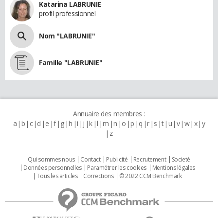
Katarina LABRUNIE
profil professionnel
Nom "LABRUNIE"
Famille "LABRUNIE"
Annuaire des membres :
a
b
c
d
e
f
g
h
i
j
k
l
m
n
o
p
q
r
s
t
u
v
w
x
y
z
Qui sommes nous
Contact
Publicité
Recrutement
Societé
Données personnelles
Paramétrer les cookies
Mentions légales
Tous les articles
Corrections
© 2022 CCM Benchmark