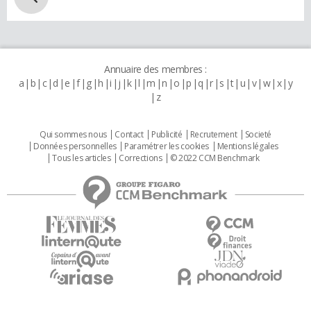
Annuaire des membres :
a
b
c
d
e
f
g
h
i
j
k
l
m
n
o
p
q
r
s
t
u
v
w
x
y
z
Qui sommes nous
Contact
Publicité
Recrutement
Societé
Données personnelles
Paramétrer les cookies
Mentions légales
Tous les articles
Corrections
© 2022 CCM Benchmark