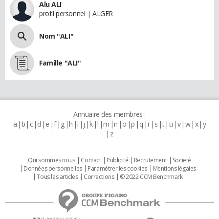
Alu ALI
profil personnel | ALGER
Nom "ALI"
Famille "ALI"
Annuaire des membres :
a
b
c
d
e
f
g
h
i
j
k
l
m
n
o
p
q
r
s
t
u
v
w
x
y
z
Qui sommes nous
Contact
Publicité
Recrutement
Societé
Données personnelles
Paramétrer les cookies
Mentions légales
Tous les articles
Corrections
© 2022 CCM Benchmark