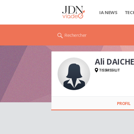
IA NEWS
TEC
Rechercher
Ali DAICH
TISSMSSILIT
Ali DAICHE
PROFIL