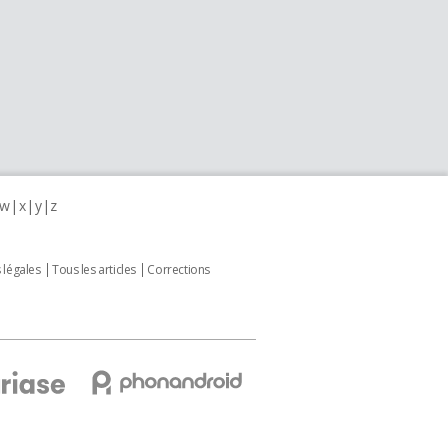
w
x
y
z
 légales
Tous les articles
Corrections