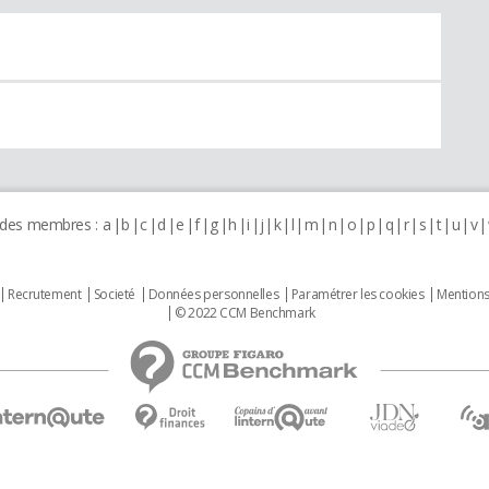
 des membres :
a
b
c
d
e
f
g
h
i
j
k
l
m
n
o
p
q
r
s
t
u
v
Recrutement
Societé
Données personnelles
Paramétrer les cookies
Mentions
© 2022 CCM Benchmark