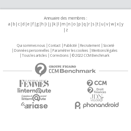
Annuaire des membres :
a
b
c
d
e
f
g
h
i
j
k
l
m
n
o
p
q
r
s
t
u
v
w
x
y
z
Qui sommes nous
Contact
Publicité
Recrutement
Societé
Données personnelles
Paramétrer les cookies
Mentions légales
Tous les articles
Corrections
© 2022 CCM Benchmark