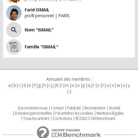
Farid ISMAIL
profil personnel | PARIS
Nom "ISMAIL"
Famille "ISMAIL"
Annuaire des membres :
a
b
c
d
e
f
g
h
i
j
k
l
m
n
o
p
q
r
s
t
u
v
w
x
y
z
Qui sommes nous
Contact
Publicité
Recrutement
Societé
Données personnelles
Paramétrer les cookies
Mentions légales
Tous les articles
Corrections
© 2022 CCM Benchmark