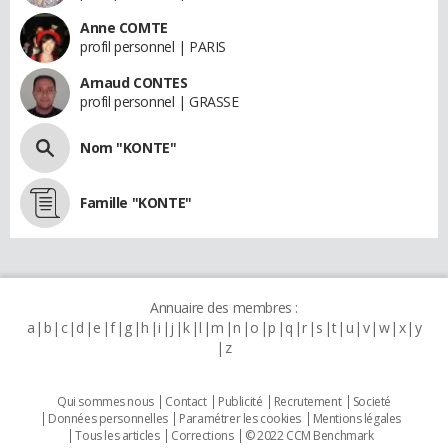
Anne COMTE
profil personnel | PARIS
Arnaud CONTES
profil personnel | GRASSE
Nom "KONTE"
Famille "KONTE"
Annuaire des membres :
a
b
c
d
e
f
g
h
i
j
k
l
m
n
o
p
q
r
s
t
u
v
w
x
y
z
Qui sommes nous
Contact
Publicité
Recrutement
Societé
Données personnelles
Paramétrer les cookies
Mentions légales
Tous les articles
Corrections
© 2022 CCM Benchmark