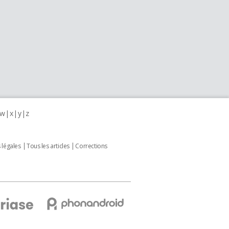
w
x
y
z
 légales
Tous les articles
Corrections