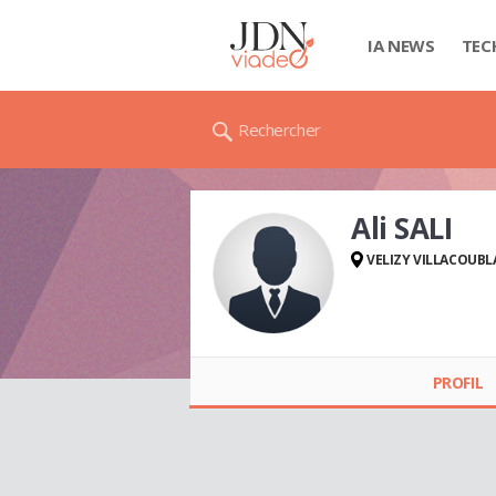
IA NEWS
TEC
Rechercher
Ali SALI
VELIZY VILLACOUBL
Ali SALI
PROFIL