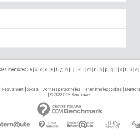
 des membres :
a
b
c
d
e
f
g
h
i
j
k
l
m
n
o
p
q
r
s
t
u
v
Recrutement
Societé
Données personnelles
Paramétrer les cookies
Mentions
© 2022 CCM Benchmark