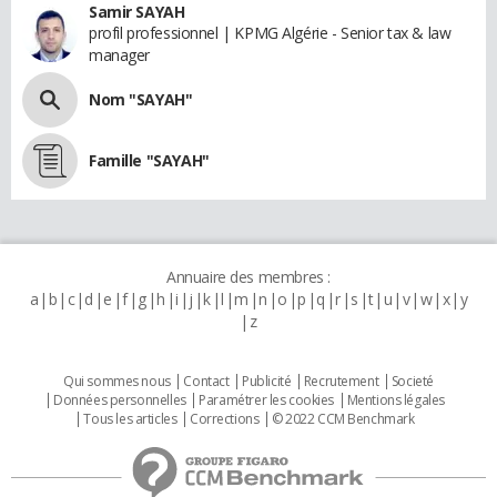
Samir SAYAH
profil professionnel | KPMG Algérie - Senior tax & law
manager
Nom "SAYAH"
Famille "SAYAH"
Annuaire des membres :
a
b
c
d
e
f
g
h
i
j
k
l
m
n
o
p
q
r
s
t
u
v
w
x
y
z
Qui sommes nous
Contact
Publicité
Recrutement
Societé
Données personnelles
Paramétrer les cookies
Mentions légales
Tous les articles
Corrections
© 2022 CCM Benchmark