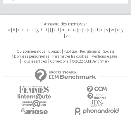
Annuaire des membres :
a
b
c
d
e
f
g
h
i
j
k
l
m
n
o
p
q
r
s
t
u
v
w
x
y
z
Qui sommes nous
Contact
Publicité
Recrutement
Societé
Données personnelles
Paramétrer les cookies
Mentions légales
Tous les articles
Corrections
© 2022 CCM Benchmark