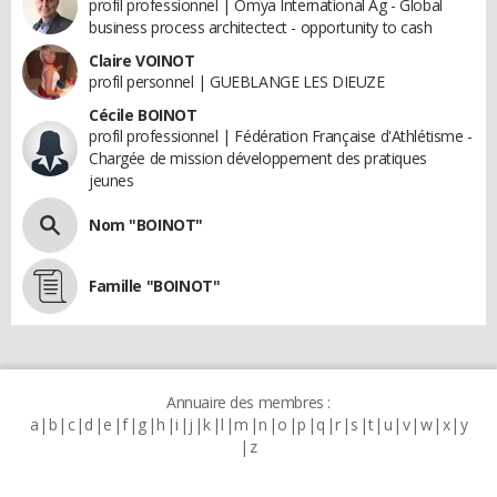
profil professionnel | Omya International Ag - Global
business process architectect - opportunity to cash
Claire VOINOT
profil personnel | GUEBLANGE LES DIEUZE
Cécile BOINOT
profil professionnel | Fédération Française d'Athlétisme -
Chargée de mission développement des pratiques
jeunes
Nom "BOINOT"
Famille "BOINOT"
Annuaire des membres :
a
b
c
d
e
f
g
h
i
j
k
l
m
n
o
p
q
r
s
t
u
v
w
x
y
z