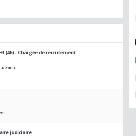
R (46)
- Chargée de recrutement
placement
ens
ire judiciaire