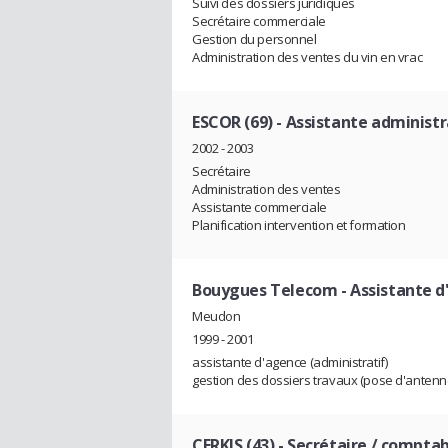
Suivi des dossiers juridiques
Secrétaire commerciale
Gestion du personnel
Administration des ventes du vin en vrac
ESCOR (69)
- Assistante administ
2002 - 2003
Secrétaire
Administration des ventes
Assistante commerciale
Planification intervention et formation
Bouygues Telecom
- Assistante d
Meudon
1999 - 2001
assistante d'agence (administratif)
gestion des dossiers travaux (pose d'antenn
CERKIS (43)
- Secrétaire / compta