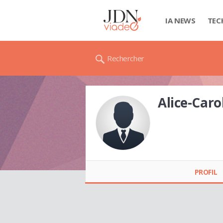
IA NEWS
TEC
Rechercher
Alice-Caro
Alice-Carole
VERRIERE
PROFIL