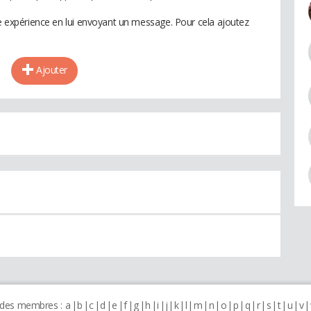
te expérience en lui envoyant un message. Pour cela ajoutez
Ajouter
 des membres :
a
b
c
d
e
f
g
h
i
j
k
l
m
n
o
p
q
r
s
t
u
v