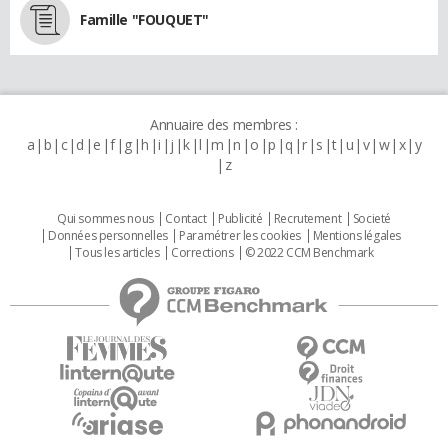
Famille "FOUQUET"
Annuaire des membres :
a
b
c
d
e
f
g
h
i
j
k
l
m
n
o
p
q
r
s
t
u
v
w
x
y
z
Qui sommes nous
Contact
Publicité
Recrutement
Societé
Données personnelles
Paramétrer les cookies
Mentions légales
Tous les articles
Corrections
© 2022 CCM Benchmark