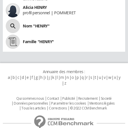
Alicia HENRY
profil personnel | POMMERET
Nom "HENRY"
Famille "HENRY"
Annuaire des membres :
a
b
c
d
e
f
g
h
i
j
k
l
m
n
o
p
q
r
s
t
u
v
w
x
y
z
Qui sommes nous
Contact
Publicité
Recrutement
Societé
Données personnelles
Paramétrer les cookies
Mentions légales
Tous les articles
Corrections
© 2022 CCM Benchmark