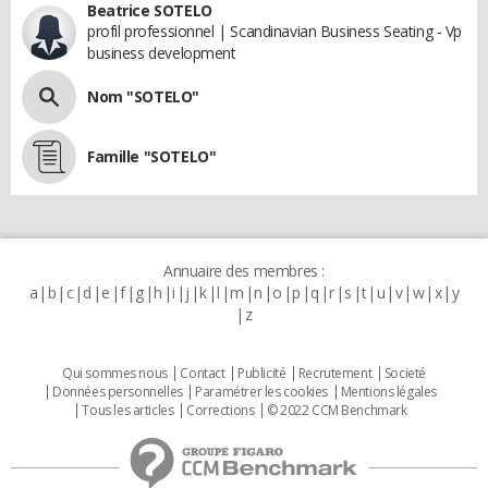
Beatrice SOTELO
profil professionnel | Scandinavian Business Seating - Vp
business development
Nom "SOTELO"
Famille "SOTELO"
Annuaire des membres :
a
b
c
d
e
f
g
h
i
j
k
l
m
n
o
p
q
r
s
t
u
v
w
x
y
z
Qui sommes nous
Contact
Publicité
Recrutement
Societé
Données personnelles
Paramétrer les cookies
Mentions légales
Tous les articles
Corrections
© 2022 CCM Benchmark